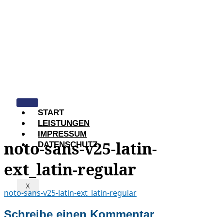
START
LEISTUNGEN
IMPRESSUM
noto-sans-v25-latin-
DATENSCHUTZ
ext_latin-regular
X
noto-sans-v25-latin-ext_latin-regular
Schreibe einen Kommentar