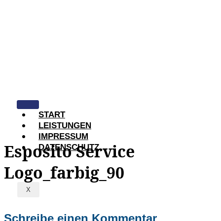
START
LEISTUNGEN
IMPRESSUM
Esposito Service
DATENSCHUTZ
Logo_farbig_90
X
Schreibe einen Kommentar