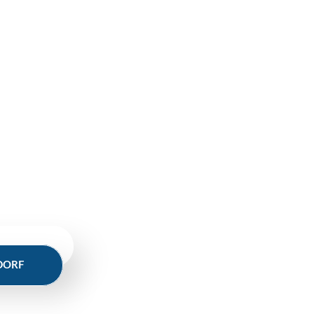
uns. Wir melden uns umgehend.
S LAND
DORF