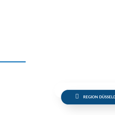
Was können wir für Sie tun?
Wir bemühen uns persönlich und individuell um Ihr Objekt.
Sie brauchen einen zuverlässigen Partner? Schreiben Sie 
REGION BERGISCHE
REGION DÜSSEL