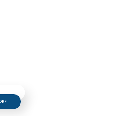
uns. Wir melden uns umgehend.
 LAND
ORF