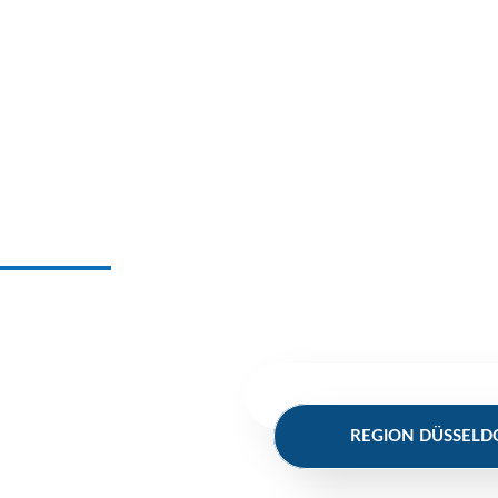
Was können wir für Sie tun?
Wir bemühen uns persönlich und individuell um Ihr Objekt.
Sie brauchen einen zuverlässigen Partner? Schreiben Sie 
REGION BERGISCHES
REGION DÜSSELD