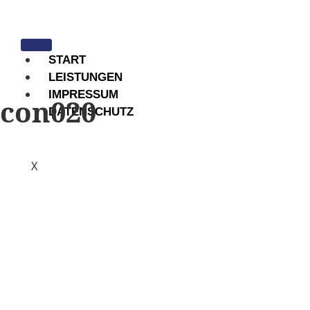
START
LEISTUNGEN
IMPRESSUM
con020
DATENSCHUTZ
X
Was können wir für Sie tun?