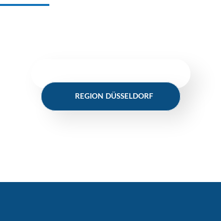
Wir bemühen uns persönlich und individuell um Ihr Objekt.
Sie brauchen einen zuverlässigen Partner? Schreiben Sie
uns. Wir melden uns umgehend.
REGION BERGISCHES LAND
REGION DÜSSELDORF