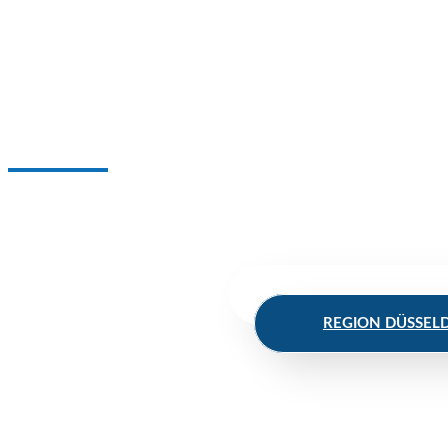
Was können wir für Sie tun?
Wir bemühen uns persönlich und individuell um Ihr Objek
Sie brauchen einen zuverlässigen Partner? Schreiben Sie
REGION BERGISCHE
REGION DÜSSEL