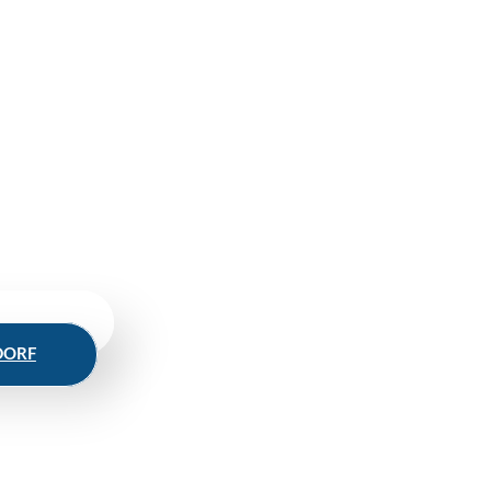
t.
 uns. Wir melden uns umgehend.
S LAND
DORF